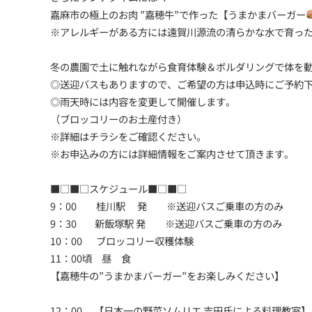
嘉麻市の極上のお肉 ”嘉穂牛”で作った【うまかまバーガー
※アレルギーがある方には遠賀川源流の清らかな水で育っ
冬の農園で土に触れながら食育体験＆ボルダリングで体を
◎送迎バスもありますので、ご希望の方は申込時にご予約
◎雨天時には内容を変更して開催します。
（ブロッコリーのお土産付き）
※詳細はチラシをご確認ください。
※お申込みの方には詳細情報をご案内させて頂きます。
■□■□スケジュール■□■□
9：00 桂川駅 発 ※送迎バスご乗車の方のみ
9：30 新飯塚駅 発 ※送迎バスご乗車の方のみ
10：00 ブロッコリー収穫体験
11：00頃 昼 食
【嘉穂牛の”うまかまバーガー”をお楽しみください】
12：00 【日本一の野菜ソムリエ 吉田氏による料理教室】